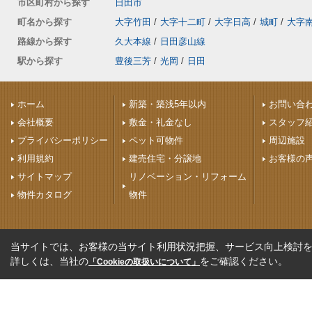
市区町村から探す
日田市
町名から探す
大字竹田
/
大字十二町
/
大字日高
/
城町
/
大字
路線から探す
久大本線
/
日田彦山線
駅から探す
豊後三芳
/
光岡
/
日田
ホーム
新築・築浅5年以内
お問い合
会社概要
敷金・礼金なし
スタッフ
プライバシーポリシー
ペット可物件
周辺施設
利用規約
建売住宅・分譲地
お客様の
サイトマップ
リノベーション・リフォーム
物件カタログ
物件
当サイトでは、お客様の当サイト利用状況把握、サービス向上検討を目
詳しくは、当社の
をご確認ください。
「Cookieの取扱いについて」