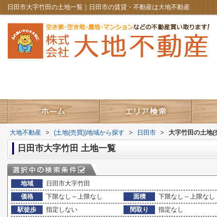
日田市大字竹田の土地一覧｜日田市の賃貸・不動産は大地不動産
大地不動産
>
(土地(売買))地域から探す
>
日田市
>
大字竹田の土地(
日田市大字竹田 土地一覧
地域
日田市大字竹田
価格
下限なし～上限なし
面積
下限なし～上限なし
駅徒歩
指定しない
間取り
指定なし