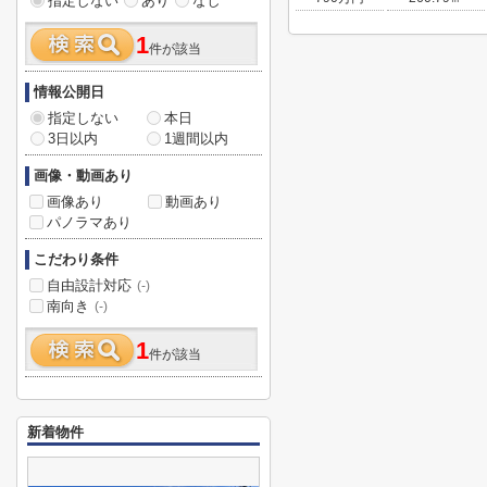
指定しない
あり
なし
1
件が該当
情報公開日
指定しない
本日
3日以内
1週間以内
画像・動画あり
画像あり
動画あり
パノラマあり
こだわり条件
自由設計対応
(-)
南向き
(-)
1
件が該当
新着物件