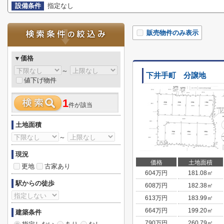
設備条件
指定なし
販売物件のみ表示
▼価格
～
下井手町 分譲地
値下げ物件
1
件が該当
土地面積
～
現況
価格
土地面積
更地
古家あり
604
万円
181.08㎡
駅からの徒歩
608
万円
182.38㎡
613
万円
183.99㎡
664
万円
199.20㎡
建築条件
790
万円
260.79㎡