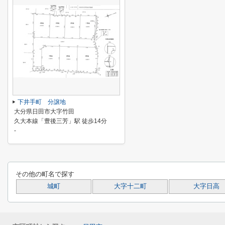
下井手町 分譲地
大分県日田市大字竹田
久大本線「豊後三芳」駅 徒歩14分
-
その他の町名で探す
城町
大字十二町
大字日高