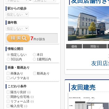
友田店舗付き
～
駅からの徒歩
築年数
7
件が該当
価格
間取り
情報公開日
指定しない
本日
3日以内
1週間以内
友田店
画像・動画あり
画像あり
動画あり
パノラマあり
友田建売
こだわり条件
陽当り良好
(-)
閑静な住宅地
(-)
リフォーム済
(-)
輸入住宅
(-)