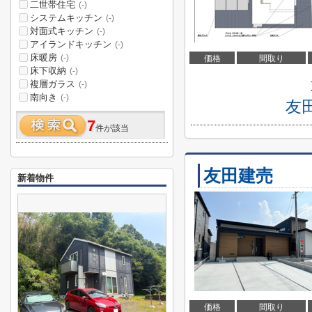
二世帯住宅
(-)
システムキッチン
(-)
対面式キッチン
(-)
アイランドキッチン
(-)
床暖房
(-)
価格
間取り
床下収納
(-)
複層ガラス
(-)
南向き
(-)
友
7
件が該当
友田建売
新着物件
価格
間取り