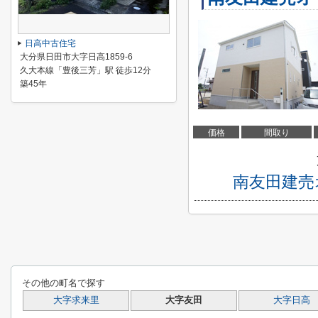
日高中古住宅
大分県日田市大字日高1859-6
久大本線「豊後三芳」駅 徒歩12分
築45年
価格
間取り
南友田建売
その他の町名で探す
大字求来里
大字友田
大字日高