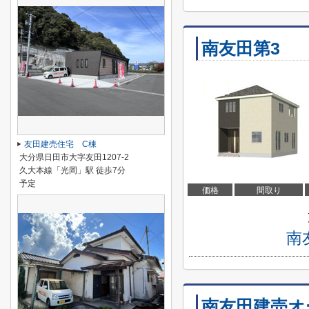
南友田第3
友田建売住宅 C棟
大分県日田市大字友田1207-2
久大本線「光岡」駅 徒歩7分
予定
価格
間取り
南
南友田建売オ