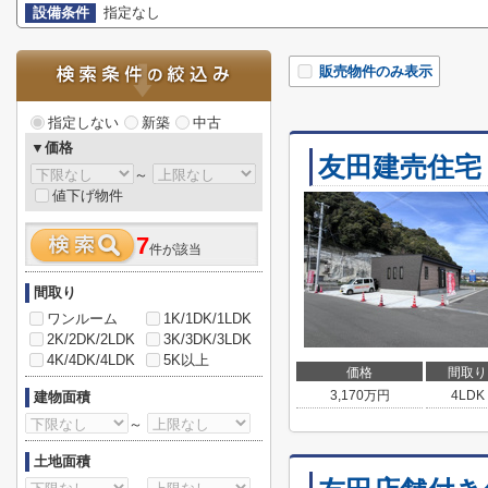
設備条件
指定なし
販売物件のみ表示
指定しない
新築
中古
▼価格
友田建売住宅
～
値下げ物件
7
件が該当
間取り
ワンルーム
1K/1DK/1LDK
2K/2DK/2LDK
3K/3DK/3LDK
4K/4DK/4LDK
5K以上
価格
間取り
3,170
万円
4LDK
建物面積
～
土地面積