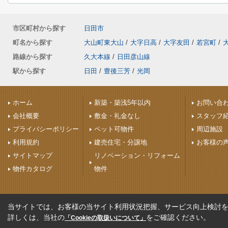
市区町村から探す
日田市
町名から探す
大山町東大山
/
大字日高
/
大字友田
/
若宮町
/
路線から探す
久大本線
/
日田彦山線
駅から探す
日田
/
豊後三芳
/
光岡
ホーム
新築・築浅5年以内
お問い合
会社概要
敷金・礼金なし
スタッフ
プライバシーポリシー
ペット可物件
周辺施設
利用規約
建売住宅・分譲地
お客様の
サイトマップ
リノベーション・リフォーム
物件カタログ
物件
当サイトでは、お客様の当サイト利用状況把握、サービス向上検討を目
詳しくは、当社の
をご確認ください。
「Cookieの取扱いについて」