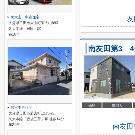
友
東大山 中古住宅
大分県日田市大山町東大山893
久大本線「日田」駅
築18年
南友田第3 
価格
間取り
若宮中古住宅
大分県日田市若宮町1215-21
久大本線「豊後三芳」駅 徒歩14分
南友田
築21年