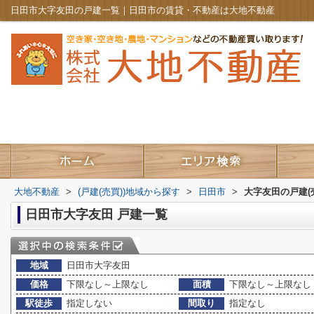
日田市大字友田の戸建一覧｜日田市の賃貸・不動産は大地不動産
大地不動産
>
(戸建(売買))地域から探す
>
日田市
>
大字友田の戸建(
日田市大字友田 戸建一覧
地域
日田市大字友田
価格
下限なし～上限なし
面積
下限なし～上限なし
駅徒歩
指定しない
間取り
指定なし