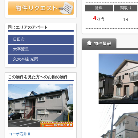
賃料
間取り
4
万円
1R
同じエリアのアパート
日田市
大字渡里
久大本線 光岡
この物件を見た方へのお勧め物件
コーポ石井Ⅱ