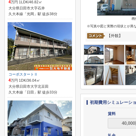
4
万円 1LDK/46.82㎡
大分県日田市大字石井
久大本線「光岡」駅 徒歩38分
画
※写真や図と実際の現状とが異
【外観】
コーポスタートⅡ
4
万円 1DK/36.04㎡
大分県日田市大字北豆田
久大本線「日田」駅 徒歩33分
初期費用シミュレーシ
賃料
礼金