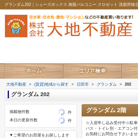
大地不動産
>
(賃貸)地域から探す
>
日田市
>
グランダム
>
202
グランダム 202
グランダム 2階
掲載物件数
件
本日の更新件数
件
☆入居申し込み受付中☆駐車
バス・トイレ別・エアコン付
お気軽にお問合せ下さいませ♪
▼ご希望のお部屋をお探しします