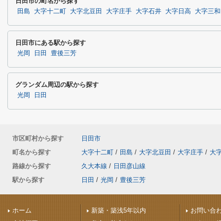
日田市の町名から探す
田島
大字十二町
大字北豆田
大字庄手
大字石井
大字日高
大字三和
日田市にある駅から探す
光岡
日田
豊後三芳
グランダム周辺の駅から探す
光岡
日田
市区町村から探す
日田市
町名から探す
大字十二町
/
田島
/
大字北豆田
/
大字庄手
/
大
路線から探す
久大本線
/
日田彦山線
駅から探す
日田
/
光岡
/
豊後三芳
ホーム
新築・築浅5年以内
お問い合