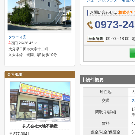
シューズボックス
南面バ
お問い合わせは
株式会社
0973-24
タウニィ安
09:00～18
4
万円 2K/28.45㎡
大分県日田市大字十二町
久大本線「光岡」駅 徒歩10分
物件概要
所在地
交通
1
間取り/詳細
洋
賃料
4
株式会社大地不動産
敷金/礼金/保証金
5
〒877-0041