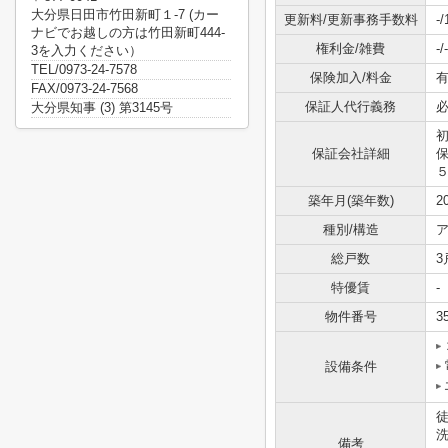
大分県日田市竹田新町１-7 (カー
更新料/更新事務手数料
-
ナビでお越しの方は竹田新町444-
権利金/雑費
-/-
3を入力ください）
TEL/0973-24-7578
保険加入/料金
有
FAX/0973-24-7568
保証人代行義務
大分県知事 (3) 第3145号
保証会社詳細
築年月(築年数)
2
種別/構造
ア
総戸数
3
特優賃
-
物件番号
3
設備条件
備考