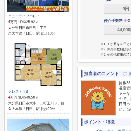
ニューライフバレイ
仲介手数料 ※2
4
万円 1DK/25.92㎡
大分県日田市田島１丁目
久大本線「日田」駅 徒歩10分
※1. １か月を30
※2. 仲介手数料
※3. その他費用の
担当者のコメント
徒歩3
温度管
クレストⅢB
ヤーな
4
万円 3DK/49.50㎡
ので、
大分県日田市大字十二町玉川３丁目
日田市
久大本線「日田」駅 徒歩20分
い。当
ポイント・特徴