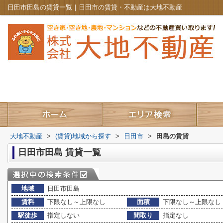
日田市田島の賃貸一覧｜日田市の賃貸・不動産は大地不動産
大地不動産
>
(賃貸)地域から探す
>
日田市
>
田島の賃貸
日田市田島 賃貸一覧
地域
日田市田島
賃料
下限なし～上限なし
面積
下限なし～上限なし
駅徒歩
指定しない
間取り
指定なし