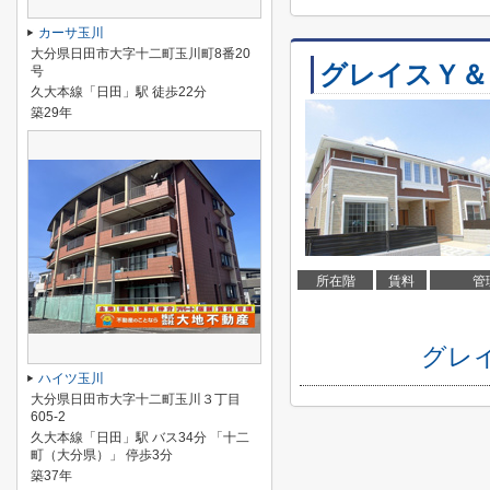
カーサ玉川
大分県日田市大字十二町玉川町8番20
グレイスＹ＆
号
久大本線「日田」駅 徒歩22分
築29年
所在階
賃料
管
グレ
ハイツ玉川
大分県日田市大字十二町玉川３丁目
605-2
久大本線「日田」駅 バス34分 「十二
町（大分県）」 停歩3分
築37年