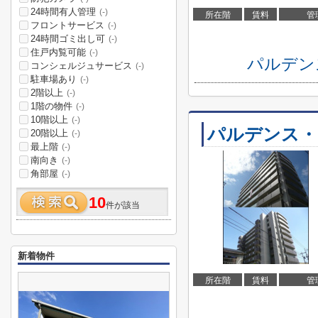
24時間有人管理
(-)
所在階
賃料
管
フロントサービス
(-)
24時間ゴミ出し可
(-)
住戸内覧可能
(-)
パルデン
コンシェルジュサービス
(-)
駐車場あり
(-)
2階以上
(-)
1階の物件
(-)
10階以上
(-)
パルデンス・
20階以上
(-)
最上階
(-)
南向き
(-)
角部屋
(-)
10
件が該当
新着物件
所在階
賃料
管