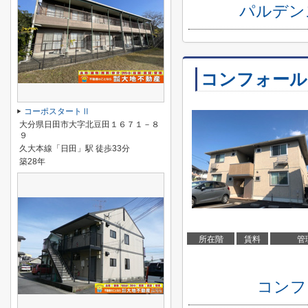
パルデン
コンフォール
コーポスタートⅡ
大分県日田市大字北豆田１６７１－８
９
久大本線「日田」駅 徒歩33分
築28年
所在階
賃料
管
コンフ