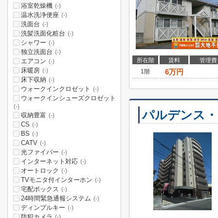
浴室乾燥機
(-)
温水洗浄便座
(-)
洗面台
(-)
洗髪洗面化粧台
(-)
シャワー
(-)
独立洗面台
(-)
所在階
賃料
管理費
エアコン
(-)
床暖房
(-)
6
万円
1階
床下収納
(-)
ウォークインクロゼット
(-)
ウォークインシューズクロゼット
(-)
パルデンス・
収納豊富
(-)
CS
(-)
BS
(-)
CATV
(-)
光ファイバー
(-)
インターネット対応
(-)
オートロック
(-)
TVモニタ付インターホン
(-)
宅配ボックス
(-)
24時間緊急通報システム
(-)
ディンプルキー
(-)
防犯カメラ
(-)