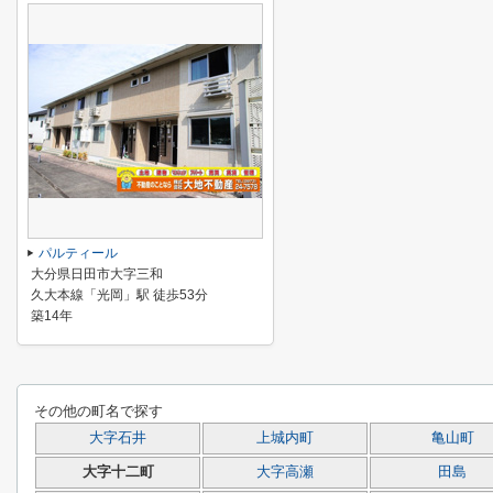
パルティール
大分県日田市大字三和
久大本線「光岡」駅 徒歩53分
築14年
その他の町名で探す
大字石井
上城内町
亀山町
大字十二町
大字高瀬
田島