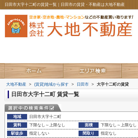
日田市大字十二町の賃貸一覧｜日田市の賃貸・不動産は大地不動産
大地不動産
>
(賃貸)地域から探す
>
日田市
>
大字十二町の賃貸
日田市大字十二町 賃貸一覧
地域
日田市大字十二町
賃料
下限なし～上限なし
面積
下限なし～上限なし
駅徒歩
指定しない
間取り
指定なし