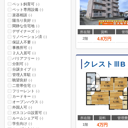
ペット飼育可
(-)
ペット専用設備
(-)
楽器相談
(-)
陽当り良好
(-)
閑静な住宅地
(-)
デザイナーズ
(-)
所在階
賃料
管
リノベーション済
(-)
4.8
万円
2階
保証人不要
(-)
事務所可
(-)
２人入居可
(-)
バリアフリー
(-)
クレストⅢB
分割可
(-)
分譲タイプ
(-)
管理人常駐
(-)
眺望良好
(-)
二世帯住宅
(-)
フリーレント
(-)
カードキー
(-)
オープンハウス
(-)
外国人可
(-)
ガスコンロ設置可
(-)
ルームシェア可
所在階
賃料
管理費
(-)
学生向け
(-)
4
万円
1階