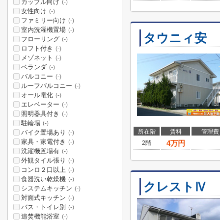
カップル向け
(-)
女性向け
(-)
ファミリー向け
(-)
室内洗濯機置場
(-)
タウニィ安
フローリング
(-)
ロフト付き
(-)
メゾネット
(-)
ベランダ
(-)
バルコニー
(-)
ルーフバルコニー
(-)
オール電化
(-)
エレベーター
(-)
照明器具付き
(-)
駐輪場
(-)
所在階
賃料
管理費
バイク置場あり
(-)
家具・家電付き
(-)
4
万円
2階
洗濯機置場有
(-)
外観タイル張り
(-)
コンロ２口以上
(-)
食器洗い乾燥機
(-)
クレストⅣ
システムキッチン
(-)
対面式キッチン
(-)
バス・トイレ別
(-)
追焚機能浴室
(-)