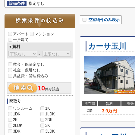
設備条件
指定なし
空室物件のみ表示
アパート
マンション
一戸建て
カーサ玉川
▼賃料
～
敷金・保証金なし
礼金・敷引なし
共益費・管理費込み
10
件が該当
間取り
所在階
賃料
管理
ワンルーム
1K
3.9
万円
2階
1DK
1LDK
2K
2DK
2LDK
3K
3DK
3LDK