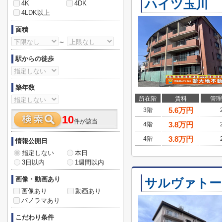
ハイツ玉川
4K
4DK
4LDK以上
面積
～
駅からの徒歩
築年数
所在階
賃料
管理
5.6
万円
3階
10
件が該当
3.8
万円
4階
3.8
万円
4階
情報公開日
指定しない
本日
3日以内
1週間以内
画像・動画あり
サルヴァトー
画像あり
動画あり
パノラマあり
こだわり条件