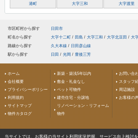
港町
大字三和
大字渡里
市区町村から探す
日田市
町名から探す
大字十二町
/
田島
/
大字三和
/
大字北豆田
/
大
路線から探す
久大本線
/
日田彦山線
駅から探す
日田
/
光岡
/
豊後三芳
ホーム
新築・築浅5年以内
お問い合
会社概要
敷金・礼金なし
スタッフ
プライバシーポリシー
ペット可物件
周辺施設
利用規約
建売住宅・分譲地
お客様の
サイトマップ
リノベーション・リフォーム
物件カタログ
物件
当サイトでは、お客様の当サイト利用状況把握、サービス向上検討を目