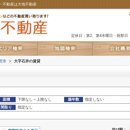
・不動産は大地不動産
定休日：第2、第4水曜日・祝祭日
田市
>
大字石井の賃貸
面積
下限なし～上限なし
築年数
指定しない
間取り
指定なし
並び順：