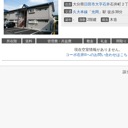
大分県
日田市
大字石井
石井町２丁目
住所
交通
久大本線
「
光岡
」駅 徒歩38分
-
2階建
木造
築年
階数
構造
所在階
賃料
管理費・共益費
敷金
礼金
間取り
現在空室情報がありません。
コーポ石井IIへのお問い合わせはこち
該