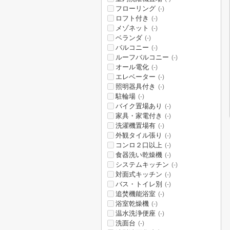
フローリング
(-)
ロフト付き
(-)
メゾネット
(-)
ベランダ
(-)
バルコニー
(-)
ルーフバルコニー
(-)
オール電化
(-)
エレベーター
(-)
照明器具付き
(-)
駐輪場
(-)
バイク置場あり
(-)
家具・家電付き
(-)
洗濯機置場有
(-)
外観タイル張り
(-)
コンロ２口以上
(-)
食器洗い乾燥機
(-)
システムキッチン
(-)
対面式キッチン
(-)
バス・トイレ別
(-)
追焚機能浴室
(-)
浴室乾燥機
(-)
温水洗浄便座
(-)
洗面台
(-)