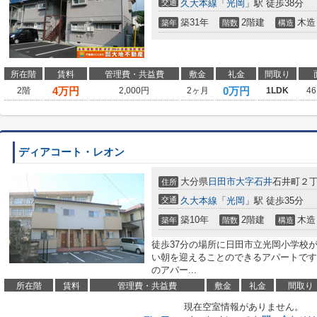
交通
久大本線
「
光岡
」駅 徒歩38分
築31年
2階建
木造
築年
階数
構造
所在階
賃料
管理費・共益費
敷金
礼金
間取り
4
万円
0万円
2階
2,000円
2ヶ月
1LDK
46
ディアコート・レオン
大分県
日田市
大字石井
石井町２丁目
住所
交通
久大本線
「
光岡
」駅 徒歩35分
築10年
2階建
木造
築年
階数
構造
徒歩37分の場所に日田市立光岡小学校
い朝を迎えることのできるアパートです
のアパー...
所在階
賃料
管理費・共益費
敷金
礼金
間取り
現在空室情報がありません。