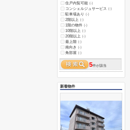
住戸内覧可能
(-)
コンシェルジュサービス
(-)
駐車場あり
(-)
2階以上
(-)
1階の物件
(-)
10階以上
(-)
20階以上
(-)
最上階
(-)
南向き
(-)
角部屋
(-)
5
件が該当
新着物件