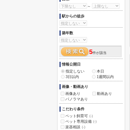
～
駅からの徒歩
築年数
5
件が該当
情報公開日
指定しない
本日
3日以内
1週間以内
画像・動画あり
画像あり
動画あり
パノラマあり
こだわり条件
ペット飼育可
(-)
ペット専用設備
(-)
楽器相談
(-)