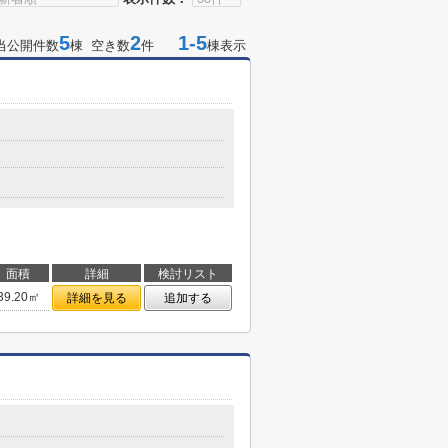
5
2
1-5
当公開件数
棟 空き数
件
棟表示
面積
詳細
検討リスト
39.20㎡
詳細を見る
追加する