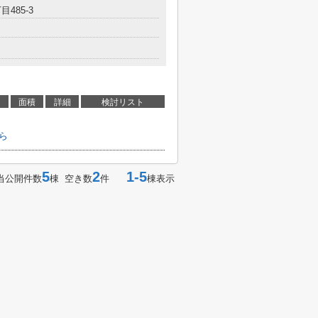
485-3
面積
詳細
検討リスト
ら
5
2
1-5
当公開件数
棟 空き数
件
棟表示