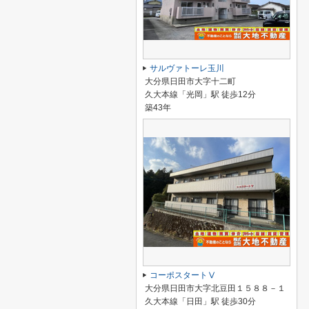
サルヴァトーレ玉川
大分県日田市大字十二町
久大本線「光岡」駅 徒歩12分
築43年
コーポスタートⅤ
大分県日田市大字北豆田１５８８－１
久大本線「日田」駅 徒歩30分