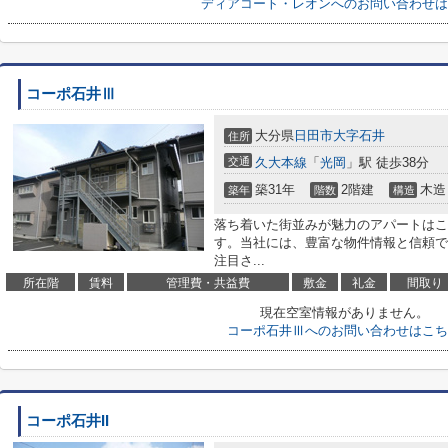
ディアコート・レオンへのお問い合わせは
コーポ石井Ⅲ
大分県
日田市
大字石井
住所
交通
久大本線
「
光岡
」駅 徒歩38分
築31年
2階建
木造
築年
階数
構造
落ち着いた街並みが魅力のアパートはこ
す。当社には、豊富な物件情報と信頼で
注目さ...
所在階
賃料
管理費・共益費
敷金
礼金
間取り
現在空室情報がありません。
コーポ石井Ⅲへのお問い合わせはこち
コーポ石井II