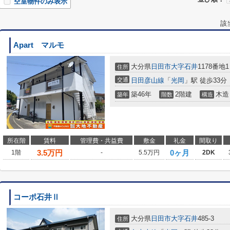
空室物件のみ表示
該
Apart マルモ
大分県
日田市
大字石井
1178番地1
住所
交通
日田彦山線
「
光岡
」駅 徒歩33分
築46年
2階建
木造
築年
階数
構造
所在階
賃料
管理費・共益費
敷金
礼金
間取り
3.5
万円
0ヶ月
1階
-
5.5万円
2DK
コーポ石井Ⅱ
大分県
日田市
大字石井
485-3
住所