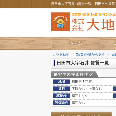
日田市大字石井の賃貸一覧｜日田市の賃貸
大地不動産
>
(賃貸)地域から探す
>
日
日田市大字石井 賃貸一覧
地域
日田市大字石井
賃料
下限なし～上限なし
駅徒歩
指定しない
設備条件
指定なし