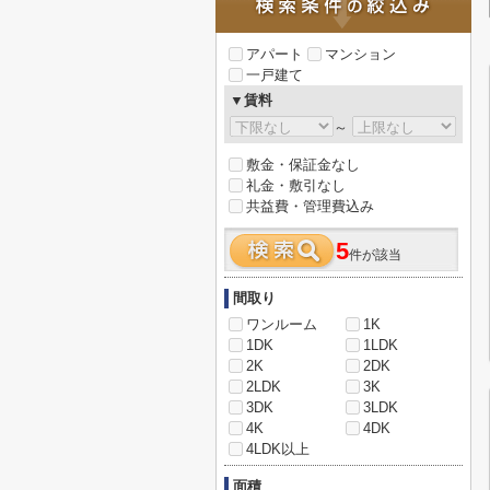
アパート
マンション
一戸建て
▼賃料
～
敷金・保証金なし
礼金・敷引なし
共益費・管理費込み
5
件が該当
間取り
ワンルーム
1K
1DK
1LDK
2K
2DK
2LDK
3K
3DK
3LDK
4K
4DK
4LDK以上
面積