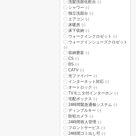
洗髪洗面化粧台
(-)
シャワー
(-)
独立洗面台
(-)
エアコン
(-)
床暖房
(-)
床下収納
(-)
ウォークインクロゼット
(-)
ウォークインシューズクロゼット
(-)
収納豊富
(-)
CS
(-)
BS
(-)
CATV
(-)
光ファイバー
(-)
インターネット対応
(-)
オートロック
(-)
TVモニタ付インターホン
(-)
宅配ボックス
(-)
24時間緊急通報システム
(-)
ディンプルキー
(-)
防犯カメラ
(-)
24時間有人管理
(-)
フロントサービス
(-)
24時間ゴミ出し可
(-)