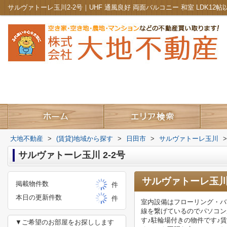
大地不動産
>
(賃貸)地域から探す
>
日田市
>
サルヴァトーレ玉川
>
サルヴァトーレ玉川 2-2号
サルヴァトーレ玉川
掲載物件数
件
本日の更新件数
件
室内設備はフローリング・バ
線を繋げているのでパソコン
す♪駐輪場付きの物件です♪
▼ご希望のお部屋をお探しします