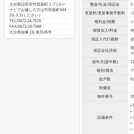
大分県日田市竹田新町１-7 (カー
敷金/礼金/保証金
2
ナビでお越しの方は竹田新町444-
更新料/更新事務手数料
-
3を入力ください）
TEL/0973-24-7578
権利金/雑費
-/-
FAX/0973-24-7568
保険加入/料金
有
大分県知事 (3) 第3145号
保証人代行義務
保証会社詳細
築年月(築年数)
1
種別/構造
総戸数
8
特優賃
-
物件番号
3
設備条件