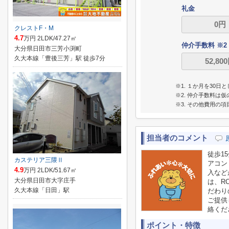
礼金
クレストF・M
4.7
万円 2LDK/47.27㎡
仲介手数料 ※2
大分県日田市三芳小渕町
久大本線「豊後三芳」駅 徒歩7分
※1. １か月を30
※2. 仲介手数料
※3. その他費用の
担当者のコメント
徒歩1
カステリア三隈Ⅱ
アコン
4.9
万円 2LDK/51.67㎡
入など
大分県日田市大字庄手
は、R
久大本線「日田」駅
だわり
ご提供
絡くださ
ポイント・特徴