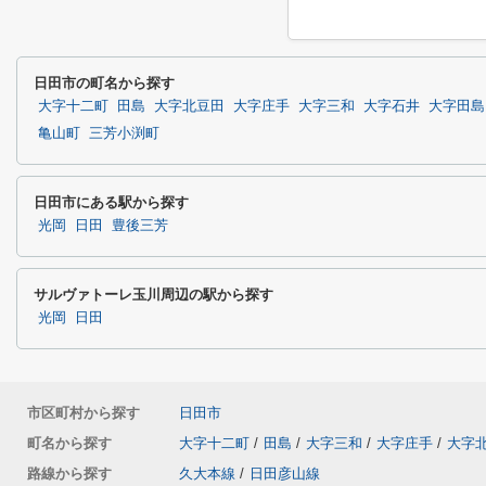
日田市の町名から探す
大字十二町
田島
大字北豆田
大字庄手
大字三和
大字石井
大字田島
亀山町
三芳小渕町
日田市にある駅から探す
光岡
日田
豊後三芳
サルヴァトーレ玉川周辺の駅から探す
光岡
日田
市区町村から探す
日田市
町名から探す
大字十二町
/
田島
/
大字三和
/
大字庄手
/
大字
路線から探す
久大本線
/
日田彦山線