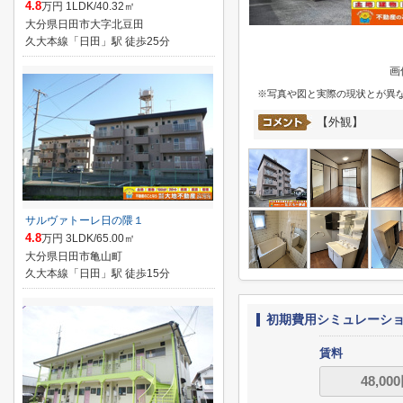
4.8
万円 1LDK/40.32㎡
大分県日田市大字北豆田
久大本線「日田」駅 徒歩25分
画
※写真や図と実際の現状とが異
【外観】
サルヴァトーレ日の隈１
4.8
万円 3LDK/65.00㎡
大分県日田市亀山町
久大本線「日田」駅 徒歩15分
初期費用シミュレーシ
賃料