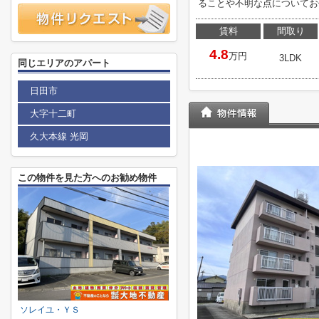
ることや不明な点についてお伺い
賃料
間取り
4.8
万円
3LDK
同じエリアのアパート
日田市
大字十二町
久大本線 光岡
この物件を見た方へのお勧め物件
ソレイユ・ＹＳ