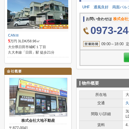
UHF
通風良好
両面バル
お問い合わせは
株式会社
0973-24
CANⅢ
5
万円 3LDK/58.96㎡
09:00～18
大分県日田市城町１丁目
久大本線「日田」駅 徒歩21分
物件概要
所在地
交通
3
間取り/詳細
L
株式会社大地不動産
賃料
4
〒877-0041