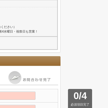
力ください）
2、第4水曜日・祝祭日も営業！
0
/
4
必須項目完了