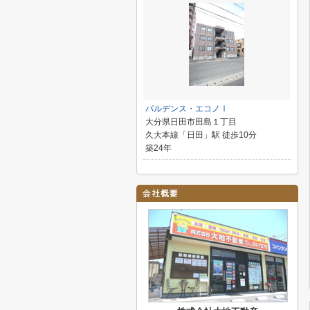
パルデンス・エコノⅠ
大分県日田市田島１丁目
久大本線「日田」駅 徒歩10分
築24年