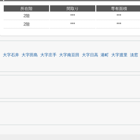
所在階
間取り
専有面積
2階
***
***
2階
***
***
和
大字石井
大字田島
大字庄手
大字南豆田
大字日高
港町
大字渡里
淡窓