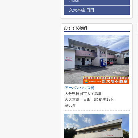
川原町
久大本線 日田
おすすめ物件
アーバンハウス翼
大分県日田市大字高瀬
久大本線「日田」駅 徒歩18分
築36年