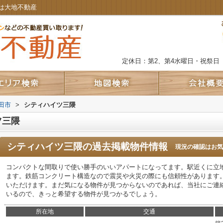
は大地不動産
定休日：第2、第4水曜日・祝祭日
田市
>
シティハイツ三隈
ツ三隈
シティハイツ三隈
の過去掲載物件情報
現況の確認はお気
コンパクトな間取りで使い勝手のいいアパートになってます。駅近くに立地
ます。鉄筋コンクリート構造なので震災や火災の際にも信頼性があります
いただけます。まだ気になる物件が見つからないのであれば、当社にご連
いるので、きっと希望する物件が見つかるでしょう。
所在地
交通