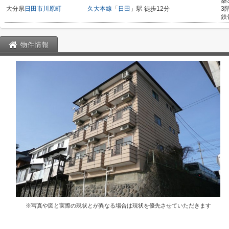
築
大分県
日田市
川原町
久大本線
「
日田
」駅 徒歩12分
3
鉄
物件情報
※写真や図と実際の現状とが異なる場合は現状を優先させていただきます