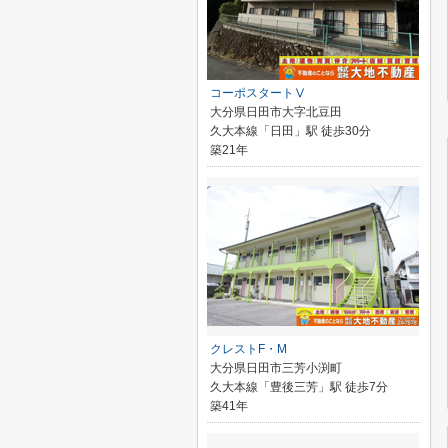
コーポスタートⅤ
大分県日田市大字北豆田
久大本線「日田」駅 徒歩30分
築21年
クレストF・M
大分県日田市三芳小渕町
久大本線「豊後三芳」駅 徒歩7分
築41年