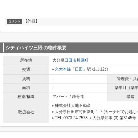
【外観】
コメント
シティハイツ三隈
の物件概要
所在地
大分県
日田市
川原町
久大本線
「
日田
」駅 徒歩12分
交通
賃料
-
管理費・共
面積
-
築年月（築
種別/構造
アパート / 鉄骨造
階建
株式会社大地不動産
大分県日田市竹田新町１-7 (カーナビでお越し
取扱会社
TEL:0973-24-7578
大分県知事 (3) 第3145号