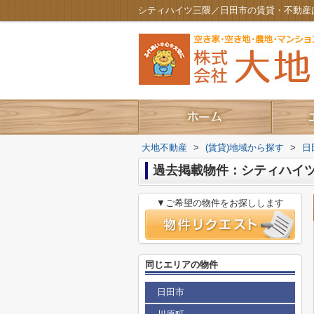
シティハイツ三隈／日田市の賃貸・不動産
大地不動産
>
(賃貸)地域から探す
>
日
過去掲載物件：シティハイ
▼ご希望の物件をお探しします
同じエリアの物件
日田市