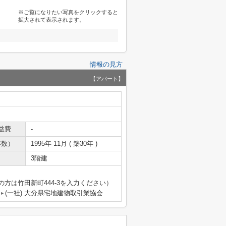
※ご覧になりたい写真をクリックすると
拡大されて表示されます。
情報の見方
【アパート】
益費
-
年数）
1995年 11月 ( 築30年 )
3階建
の方は竹田新町444-3を入力ください）
(一社) 大分県宅地建物取引業協会