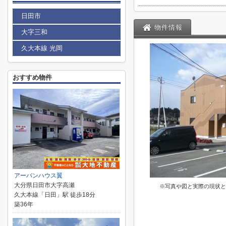
日田市
物件情報
大字三和
久大本線 光岡
おすすめ物件
アーバンハウス翼
大分県日田市大字高瀬
※写真や図と実際の現状と
久大本線「日田」駅 徒歩18分
築36年