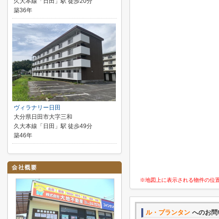
久大本線「日田」駅 徒歩20分
築36年
ヴィラナリー日田
大分県日田市大字三和
久大本線「日田」駅 徒歩49分
築46年
※地図上に表示される物件の位
ル・プランタン
へのお問