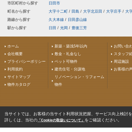
市区町村から探す
日田市
町名から探す
大字十二町
/
田島
/
大字北豆田
/
大字庄手
/
大
路線から探す
久大本線
/
日田彦山線
駅から探す
日田
/
光岡
/
豊後三芳
ホーム
新築・築浅5年以内
お問い合
会社概要
敷金・礼金なし
スタッフ
プライバシーポリシー
ペット可物件
周辺施設
利用規約
建売住宅・分譲地
お客様の
サイトマップ
リノベーション・リフォーム
物件カタログ
物件
当サイトでは、お客様の当サイト利用状況把握、サービス向上検討を目
詳しくは、当社の
をご確認ください。
「Cookieの取扱いについて」