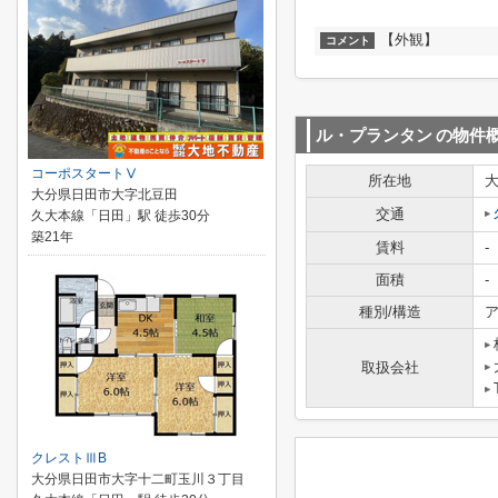
【外観】
コメント
ル・プランタン
の物件
コーポスタートⅤ
所在地
大分県日田市大字北豆田
交通
久大本線「日田」駅 徒歩30分
築21年
賃料
-
面積
-
種別/構造
ア
取扱会社
クレストⅢB
大分県日田市大字十二町玉川３丁目