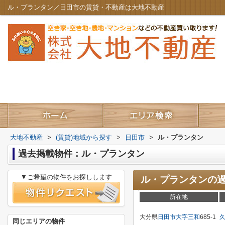
ル・プランタン／日田市の賃貸・不動産は大地不動産
大地不動産
>
(賃貸)地域から探す
>
日田市
>
ル・プランタン
過去掲載物件：ル・プランタン
▼ご希望の物件をお探しします
ル・プランタン
の
所在地
大分県
日田市
大字三和
685-1
同じエリアの物件