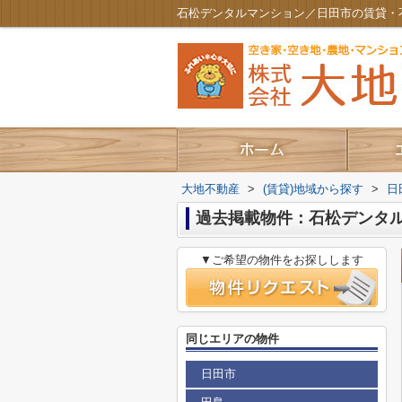
石松デンタルマンション／日田市の賃貸・
大地不動産
>
(賃貸)地域から探す
>
日
過去掲載物件：石松デンタ
▼ご希望の物件をお探しします
同じエリアの物件
日田市