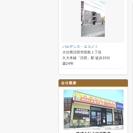
パルデンス・エコノⅠ
大分県日田市田島１丁目
久大本線「日田」駅 徒歩10分
築24年