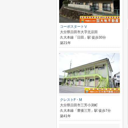
コーポスタートⅤ
大分県日田市大字北豆田
久大本線「日田」駅 徒歩30分
築21年
クレストF・M
大分県日田市三芳小渕町
久大本線「豊後三芳」駅 徒歩7分
築41年