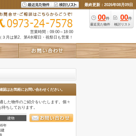
最終更新：2026年08月09日
00
00
件
件
最近見た物件
検討リスト
営業時間：09:00～18:00
（３月は第2、第4水曜日・祝祭日も営業！
確認はお気軽にお問い合わせください。
に適した物件のご紹介をいたします。個々
お待ちしております。
建物
46年
階建
造