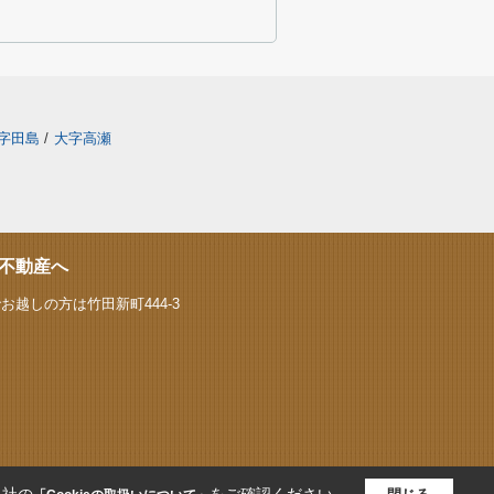
字田島
/
大字高瀬
不動産へ
お越しの方は竹田新町444-3