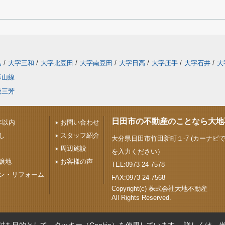
島
/
大字三和
/
大字北豆田
/
大字南豆田
/
大字日高
/
大字庄手
/
大字石井
/
大
彦山線
後三芳
日田市の不動産のことなら大地
年以内
お問い合わせ
し
スタッフ紹介
大分県日田市竹田新町１-7 (カーナビで
周辺施設
を入力ください）
譲地
お客様の声
TEL:0973-24-7578
ン・リフォーム
FAX:0973-24-7568
Copyright(c) 株式会社大地不動産
All Rights Reserved.