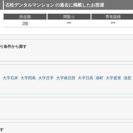
石松デンタルマンション
の過去に掲載したお部屋
所在階
間取り
専有面積
2階
***
***
り条件から探す
和
大字石井
大字田島
大字庄手
大字南豆田
大字日高
港町
大字渡里
淡窓
す