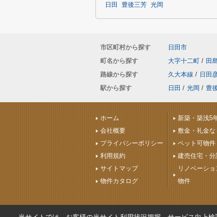
日田
豊後三芳
光岡
市区町村から探す
日田市
町名から探す
大字十二町
/
田
路線から探す
久大本線
/
日田
駅から探す
日田
/
光岡
/
豊
ホーム
新築・築浅5
会社概要
敷金・礼金な
プライバシーポリシー
ペット可物件
利用規約
建売住宅・分
サイトマップ
リノベーショ
物件カタログ
物件