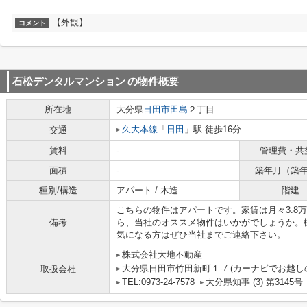
【外観】
コメント
石松デンタルマンション
の物件概要
所在地
大分県
日田市
田島
２丁目
久大本線
「
日田
」駅 徒歩16分
交通
賃料
-
管理費・共
面積
-
築年月（築
種別/構造
アパート / 木造
階建
こちらの物件はアパートです。家賃は月々3.8
備考
ら、当社のオススメ物件はいかがでしょうか。
気になる方はぜひ当社までご連絡下さい。
株式会社大地不動産
大分県日田市竹田新町１-7 (カーナビでお越し
取扱会社
TEL:0973-24-7578
大分県知事 (3) 第3145号