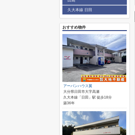
田島
久大本線 日田
おすすめ物件
アーバンハウス翼
大分県日田市大字高瀬
久大本線「日田」駅 徒歩18分
築36年