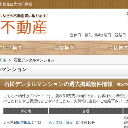
不動産は大地不動産
定休日：第2、第4水曜日・祝祭日
田市
>
石松デンタルマンション
ルマンション
石松デンタルマンション
の過去掲載物件情報
現況の
こちらの物件はアパートです。賃料3.8万円の物件です。お客様のご希望
のこだわりやご要望などございましたら、お気軽に当社へご連絡下さい。
所在地
交通
築
大分県
日田市
田島
２丁目
久大本線
「
日田
」駅 徒歩16分
2
木