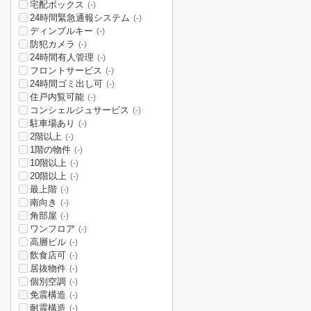
宅配ボックス
(-)
24時間緊急通報システム
(-)
ディンプルキー
(-)
防犯カメラ
(-)
24時間有人管理
(-)
フロントサービス
(-)
24時間ゴミ出し可
(-)
住戸内覧可能
(-)
コンシェルジュサービス
(-)
駐車場あり
(-)
2階以上
(-)
1階の物件
(-)
10階以上
(-)
20階以上
(-)
最上階
(-)
南向き
(-)
角部屋
(-)
ワンフロア
(-)
高層ビル
(-)
飲食店可
(-)
居抜物件
(-)
個別空調
(-)
免震構造
(-)
耐震構造
(-)