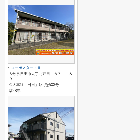
コーポスタートⅡ
大分県日田市大字北豆田１６７１－８
９
久大本線「日田」駅 徒歩33分
築28年