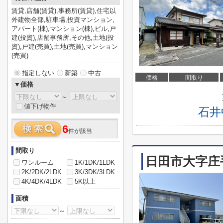
賃貸,店舗(賃貸),事務所(賃貸),住宅以
外建物全部,駐車場,投資マンション,
アパート(棟),マンション(棟),ビル,戸
建(投資),店舗事務所,その他,土地(投
資),戸建(売買),土地(売買),マンション
(売買)
指定しない
新築
中古
価格
間取り
▼価格
～
値下げ物件
石井
6
件が該当
間取り
日田市大字庄
ワンルーム
1K/1DK/1LDK
2K/2DK/2LDK
3K/3DK/3LDK
4K/4DK/4LDK
5K以上
面積
～