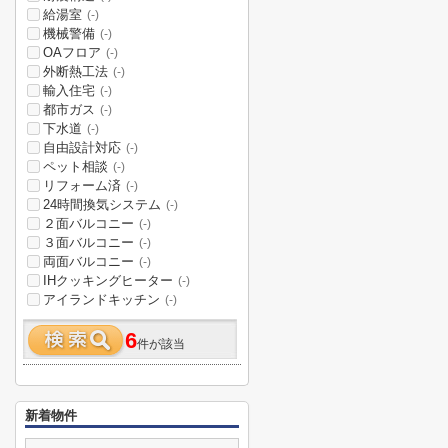
給湯室
(-)
機械警備
(-)
OAフロア
(-)
外断熱工法
(-)
輸入住宅
(-)
都市ガス
(-)
下水道
(-)
自由設計対応
(-)
ペット相談
(-)
リフォーム済
(-)
24時間換気システム
(-)
２面バルコニー
(-)
３面バルコニー
(-)
両面バルコニー
(-)
IHクッキングヒーター
(-)
アイランドキッチン
(-)
6
件が該当
新着物件