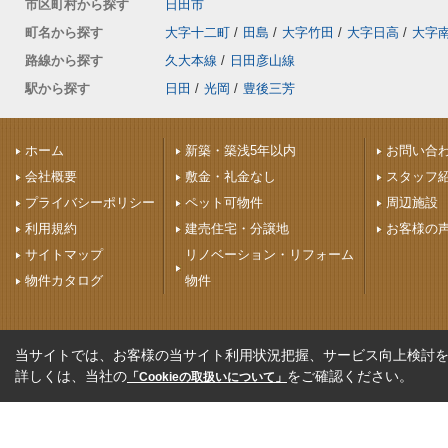
市区町村から探す
日田市
町名から探す
大字十二町
/
田島
/
大字竹田
/
大字日高
/
大字
路線から探す
久大本線
/
日田彦山線
駅から探す
日田
/
光岡
/
豊後三芳
ホーム
新築・築浅5年以内
お問い合
会社概要
敷金・礼金なし
スタッフ
プライバシーポリシー
ペット可物件
周辺施設
利用規約
建売住宅・分譲地
お客様の
サイトマップ
リノベーション・リフォーム
物件カタログ
物件
当サイトでは、お客様の当サイト利用状況把握、サービス向上検討を目
詳しくは、当社の
をご確認ください。
「Cookieの取扱いについて」