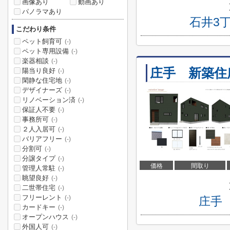
画像あり
動画あり
パノラマあり
石井3
こだわり条件
ペット飼育可
(-)
ペット専用設備
(-)
楽器相談
(-)
庄手 新築住
陽当り良好
(-)
閑静な住宅地
(-)
デザイナーズ
(-)
リノベーション済
(-)
保証人不要
(-)
事務所可
(-)
２人入居可
(-)
バリアフリー
(-)
分割可
(-)
分譲タイプ
(-)
価格
間取り
管理人常駐
(-)
眺望良好
(-)
二世帯住宅
(-)
フリーレント
(-)
庄手
カードキー
(-)
オープンハウス
(-)
外国人可
(-)