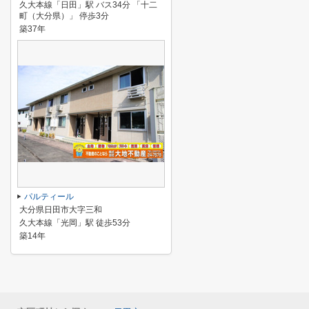
久大本線「日田」駅 バス34分 「十二
町（大分県）」 停歩3分
築37年
パルティール
大分県日田市大字三和
久大本線「光岡」駅 徒歩53分
築14年