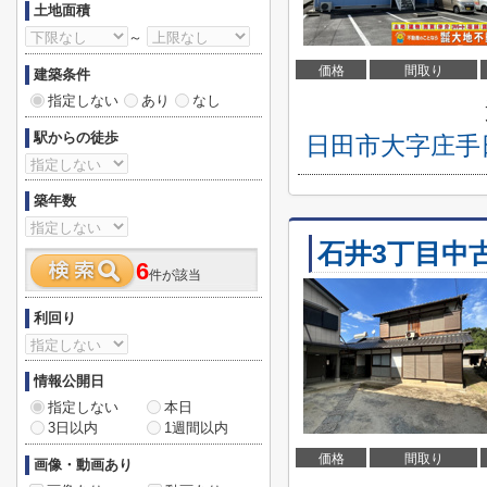
土地面積
～
価格
間取り
建築条件
指定しない
あり
なし
駅からの徒歩
日田市大字庄手
築年数
石井3丁目中
6
件が該当
利回り
情報公開日
指定しない
本日
3日以内
1週間以内
価格
間取り
画像・動画あり