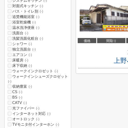
システムキッチン
(-)
対面式キッチン
(-)
バス・トイレ別
(-)
追焚機能浴室
(-)
浴室乾燥機
(-)
温水洗浄便座
(-)
洗面台
(-)
洗髪洗面化粧台
(-)
価格
間取り
シャワー
(-)
独立洗面台
(-)
エアコン
(-)
上野
床暖房
(-)
床下収納
(-)
ウォークインクロゼット
(-)
ウォークインシューズクロゼット
(-)
収納豊富
(-)
CS
(-)
BS
(-)
CATV
(-)
光ファイバー
(-)
インターネット対応
(-)
オートロック
(-)
TVモニタ付インターホン
(-)