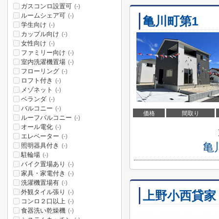
ガスコンロ設置可
(-)
ルームシェア可
(-)
亀川町第1
学生向け
(-)
カップル向け
(-)
女性向け
(-)
ファミリー向け
(-)
室内洗濯機置場
(-)
フローリング
(-)
ロフト付き
(-)
メゾネット
(-)
ベランダ
(-)
バルコニー
(-)
価格
間取り
ルーフバルコニー
(-)
オール電化
(-)
エレベーター
(-)
亀
照明器具付き
(-)
駐輪場
(-)
バイク置場あり
(-)
家具・家電付き
(-)
洗濯機置場有
(-)
外観タイル張り
上野小西貸家
(-)
コンロ２口以上
(-)
食器洗い乾燥機
(-)