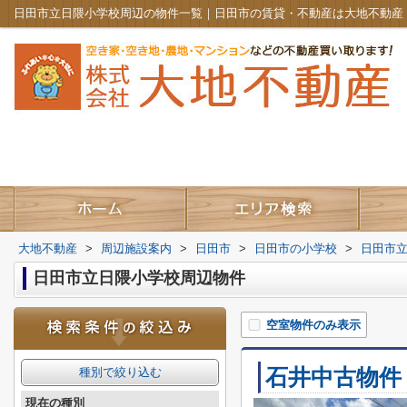
日田市立日隈小学校周辺の物件一覧｜日田市の賃貸・不動産は大地不動産
大地不動産
>
周辺施設案内
>
日田市
>
日田市の小学校
>
日田市
日田市立日隈小学校周辺物件
空室物件のみ表示
石井中古物件
種別で絞り込む
現在の種別