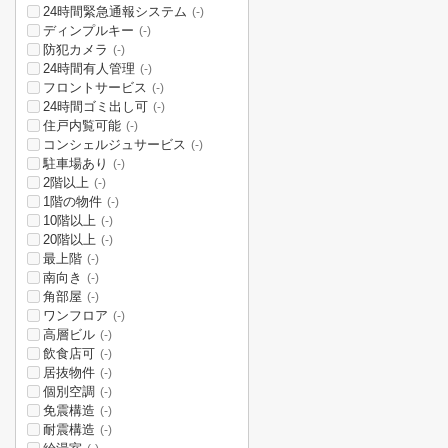
24時間緊急通報システム
(-)
ディンプルキー
(-)
防犯カメラ
(-)
24時間有人管理
(-)
フロントサービス
(-)
24時間ゴミ出し可
(-)
住戸内覧可能
(-)
コンシェルジュサービス
(-)
駐車場あり
(-)
2階以上
(-)
1階の物件
(-)
10階以上
(-)
20階以上
(-)
最上階
(-)
南向き
(-)
角部屋
(-)
ワンフロア
(-)
高層ビル
(-)
飲食店可
(-)
居抜物件
(-)
個別空調
(-)
免震構造
(-)
耐震構造
(-)