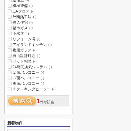
給湯室
(-)
機械警備
(-)
OAフロア
(-)
外断熱工法
(-)
輸入住宅
(-)
都市ガス
(-)
下水道
(-)
リフォーム済
(-)
アイランドキッチン
(-)
複層ガラス
(-)
自由設計対応
(-)
ペット相談
(-)
24時間換気システム
(-)
２面バルコニー
(-)
３面バルコニー
(-)
両面バルコニー
(-)
IHクッキングヒーター
(-)
1
件が該当
新着物件