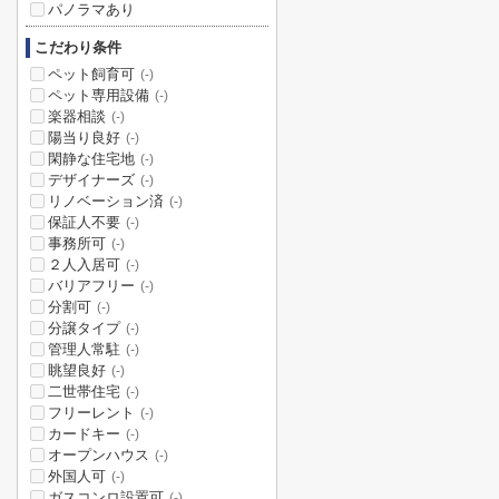
パノラマあり
こだわり条件
ペット飼育可
(-)
ペット専用設備
(-)
楽器相談
(-)
陽当り良好
(-)
閑静な住宅地
(-)
デザイナーズ
(-)
リノベーション済
(-)
保証人不要
(-)
事務所可
(-)
２人入居可
(-)
バリアフリー
(-)
分割可
(-)
分譲タイプ
(-)
管理人常駐
(-)
眺望良好
(-)
二世帯住宅
(-)
フリーレント
(-)
カードキー
(-)
オープンハウス
(-)
外国人可
(-)
ガスコンロ設置可
(-)