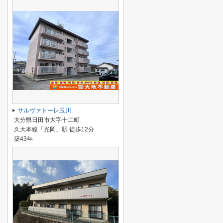
サルヴァトーレ玉川
大分県日田市大字十二町
久大本線「光岡」駅 徒歩12分
築43年