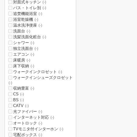
対面式キッチン
(-)
バス・トイレ別
(-)
追焚機能浴室
(-)
浴室乾燥機
(-)
温水洗浄便座
(-)
洗面台
(-)
洗髪洗面化粧台
(-)
シャワー
(-)
独立洗面台
(-)
エアコン
(-)
床暖房
(-)
床下収納
(-)
ウォークインクロゼット
(-)
ウォークインシューズクロゼット
(-)
収納豊富
(-)
CS
(-)
BS
(-)
CATV
(-)
光ファイバー
(-)
インターネット対応
(-)
オートロック
(-)
TVモニタ付インターホン
(-)
宅配ボックス
(-)