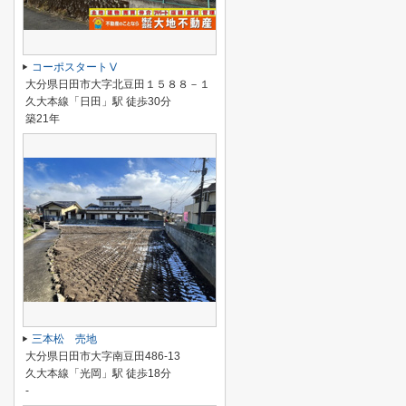
コーポスタートⅤ
大分県日田市大字北豆田１５８８－１
久大本線「日田」駅 徒歩30分
築21年
三本松 売地
大分県日田市大字南豆田486-13
久大本線「光岡」駅 徒歩18分
-