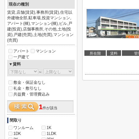
現在の種別
賃貸,店舗(賃貸),事務所(賃貸),住宅以
外建物全部,駐車場,投資マンション,
アパート(棟),マンション(棟),ビル,戸
建(投資),店舗事務所,その他,土地(投
資),戸建(売買),土地(売買),マンション
(売買)
アパート
マンション
所在階
賃料
管
一戸建て
▼賃料
～
敷金・保証金なし
礼金・敷引なし
共益費・管理費込み
1
件が該当
間取り
ワンルーム
1K
1DK
1LDK