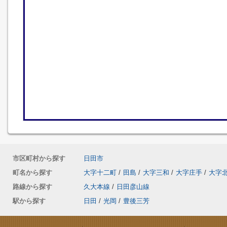
市区町村から探す
日田市
町名から探す
大字十二町
/
田島
/
大字三和
/
大字庄手
/
大字
路線から探す
久大本線
/
日田彦山線
駅から探す
日田
/
光岡
/
豊後三芳