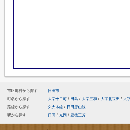
市区町村から探す
日田市
町名から探す
大字十二町
/
田島
/
大字三和
/
大字北豆田
/
大
路線から探す
久大本線
/
日田彦山線
駅から探す
日田
/
光岡
/
豊後三芳