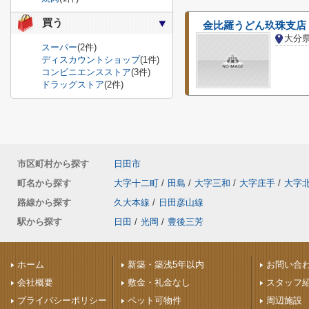
買う
金比羅うどん玖珠支店
大分
スーパー
(2件)
ディスカウントショップ
(1件)
コンビニエンスストア
(3件)
ドラッグストア
(2件)
市区町村から探す
日田市
町名から探す
大字十二町
/
田島
/
大字三和
/
大字庄手
/
大字
路線から探す
久大本線
/
日田彦山線
駅から探す
日田
/
光岡
/
豊後三芳
ホーム
新築・築浅5年以内
お問い合
会社概要
敷金・礼金なし
スタッフ
プライバシーポリシー
ペット可物件
周辺施設