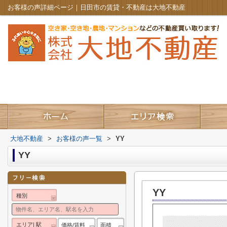
お客様の声詳細ページ｜日田市の賃貸・不動産は大地不動産
大地不動産
>
お客様の声一覧
>
YY
YY
YY
種別
エリア| 駅
価格/賃料
面積