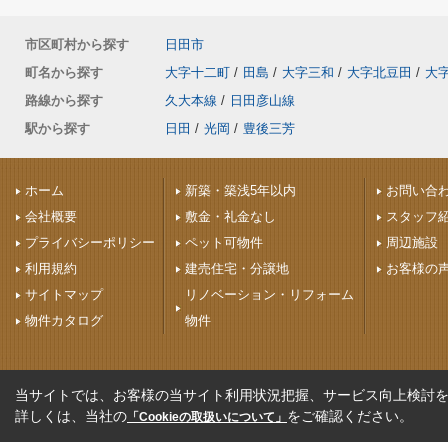
市区町村から探す
日田市
町名から探す
大字十二町
/
田島
/
大字三和
/
大字北豆田
/
大
路線から探す
久大本線
/
日田彦山線
駅から探す
日田
/
光岡
/
豊後三芳
ホーム
新築・築浅5年以内
お問い合
会社概要
敷金・礼金なし
スタッフ
プライバシーポリシー
ペット可物件
周辺施設
利用規約
建売住宅・分譲地
お客様の
サイトマップ
リノベーション・リフォーム
物件カタログ
物件
当サイトでは、お客様の当サイト利用状況把握、サービス向上検討を目
詳しくは、当社の
をご確認ください。
「Cookieの取扱いについて」