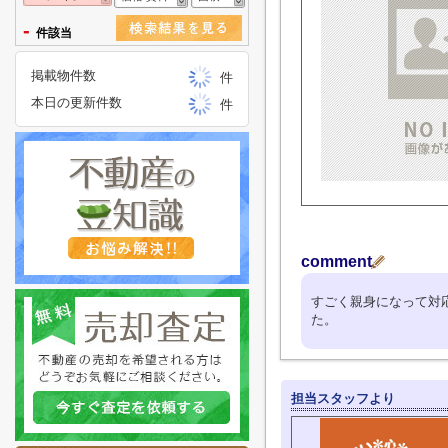
-
件該当
掲載物件数
件
本日の更新件数
件
comment
すごく親身になって対
た。
担当スタッフより